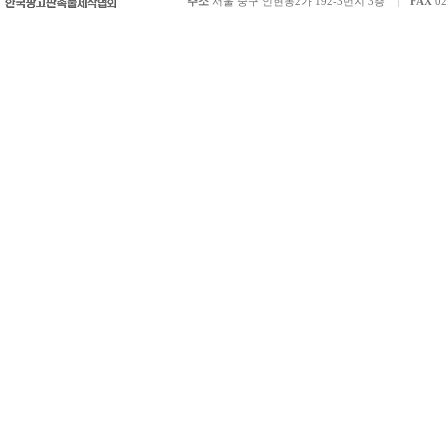
주소
서울 중구 인현동2가 192-3번지 3층
FAX
02