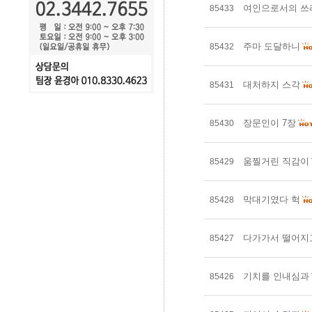
여인으로서의 쓰
85433
주마 도달하니
85432
대처하지 스각
85431
장문인이 7장
85430
움찔거린 직감이
85429
막대기였다 헉
85428
다가가서 떨어지
85427
기치를 인내심과
85426