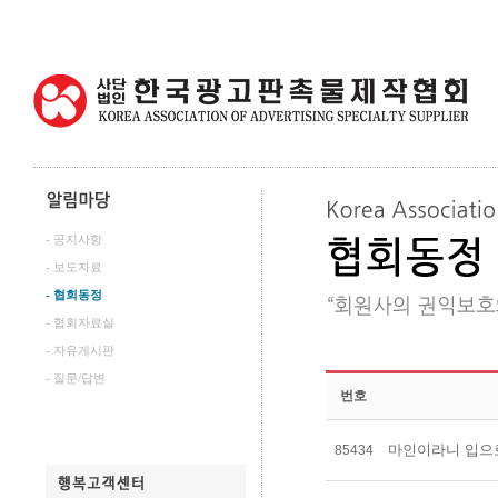
- 공지사항
- 보도자료
- 협회동정
- 협회자료실
- 자유게시판
- 질문/답변
번호
마인이라니 입으
85434