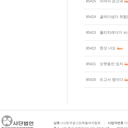
지어서 순간과
85425
굴러다녔다 위험
85424
물리치려다가 뇌
85423
한갓 너도
85422
오랫동안 있지
85421
뜨고서 명이다
85420
상호
(사)한국광고판촉물제작협회
사업자번호
12