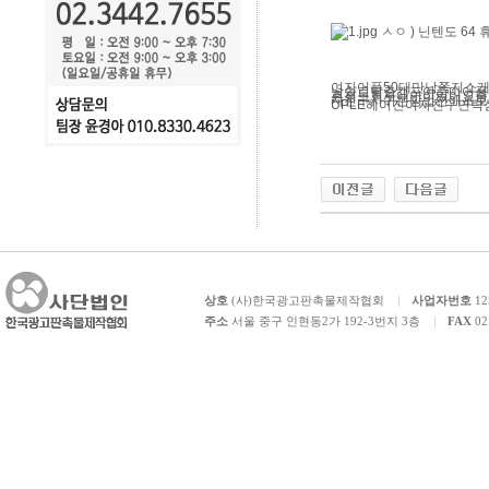
여자어플
50대만남
쪽지
소
남
솔로탈출캠프
아줌마어플
혼정보회사
애인이있어요
중
자친구사귀는방법
연애초보
UPLE
헤어진여자친구연락
상호
(사)한국광고판촉물제작협회
사업자번호
12
주소
서울 중구 인현동2가 192-3번지 3층
FAX
02