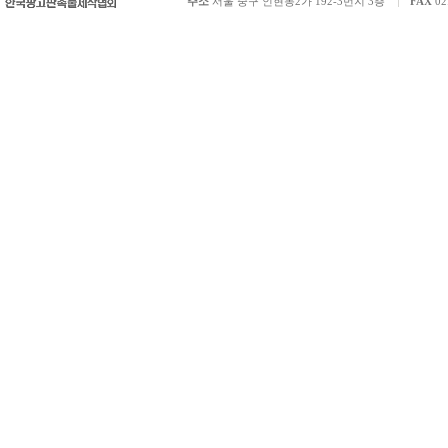
주소
서울 중구 인현동2가 192-3번지 3층
FAX
02