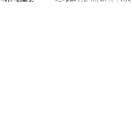
주소
서울 중구 인현동2가 192-3번지 3층
FAX
02