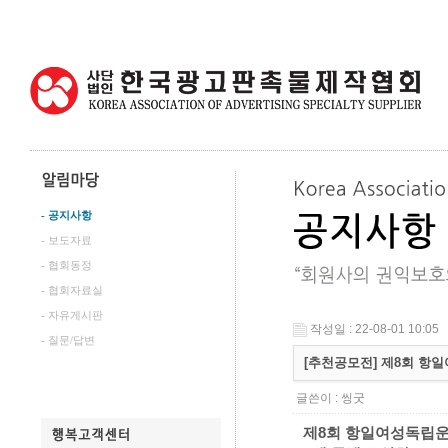
- 공지사항
- 보도자료
- 협회동정
- 협회자료실
- 자유게시판
작성일 : 22-08-01 10:05
- 질문/답변
[추천공모전] 제8회 항일
글쓴이 :
씽굿
제
8
회 항일여성독립운