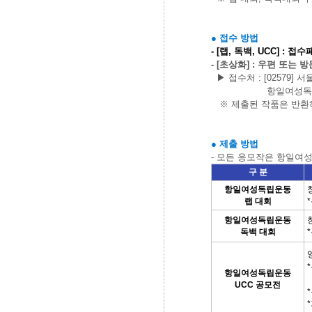
●
접수 방법
- [
랩
,
독백
, UCC] :
접수페
- [
초상화
] :
우편 또는 
▶
접수처
:
[02579]
서
항일여성독립운
※
제출된 작품은 반환
●
제출 방법
-
모든 응모작은 항일여성
구 분
항일여성독립운동
랩 대회​
*
항일여성독립운동
독백 대회​
*
*
항일여성독립운동
UCC 공모전
*
*