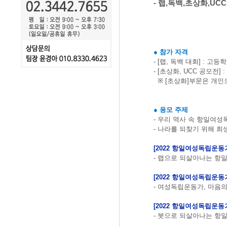
-
랩
,
독백
,
초상화
,UCC
●
참가 자격
- [
랩
,
독백 대회
] :
고등학
- [
초상화
, UCC
공모전
] :
※
[
초상화
]
부문은 개인
●
응모 주제
-
우리 역사 속 항일여성
-
나라를 되찾기 위해 
[2022
항일여성독립운동가
-
랩으로 되살아나는 항
[2022
항일여성독립운동가
-
여성독립운동가
,
마음의
[2022
항일여성독립운동가
-
붓으로 되살아나는 항