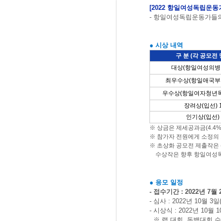
[2022
항일여성독립운동
-
항일여성독립운동가들의
●
시상 내역
구 분 (각 공모전 
대상
(
항일여성의병
최우수상
(
항일애국부
우수상
(
항일여자청년
장려상
(
입선
) 
인기상
(
입선
)
※
상금은 제세공과금
(4.4
※
참가자 전원에게 소정의
※
초상화 공모전 제출작은
수상작은 향후 항일여성독
●
응모 일정
- 접수기간 : 2022
년
7
월
-
심사
: 2022
년
10
월
3
일
-
시상식
: 2022
년
10
월
1
※
랩 대회
,
독백대회 수