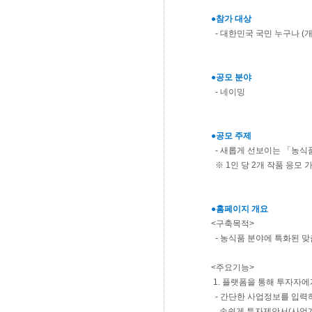
●참가 대상
- 대한민국 국민 누구나 (개
●공모 분야
- 네이밍
●공모 주제
- 새롭게 선보이는 「농식
※ 1인 당 2개 작품 응모 
●홈페이지 개요
<구축목적>
- 농식품 분야에 특화된 
<주요기능>
1. 플랫폼을 통해 투자자
- 간단한 사업정보를 입력
손쉽게 투자제안서(사업계획