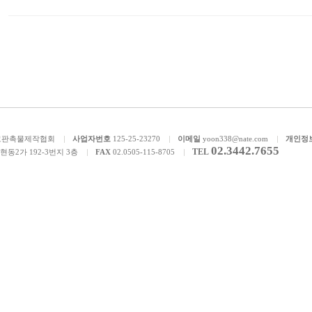
고판촉물제작협회
사업자번호
125-25-23270
이메일
yoon338@nate.com
개인정
02.3442.7655
TEL
현동2가 192-3번지 3층
FAX
02.0505-115-8705